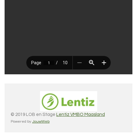
© 2019 LOB en Stage
Lentiz VMBO Maasland
Powered by
JouwWeb