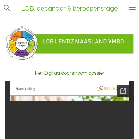
Ga
LOB, decanaat & beroepenstage
direct
naar
de
hoofdinhoud
Het Digitaal doorstroom dossier